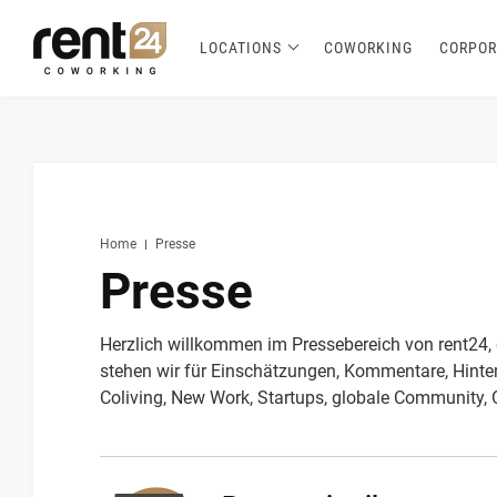
LOCATIONS
COWORKING
CORPOR
Berlin
Chicago
Zagreb
Zirakpur
Tel Aviv
Amsterdam
Warsaw
Belgrade
London
3
1
1
2
2
2
3
3
5
Hannover
Miami
1
1
New York
1
Home
Presse
Presse
Herzlich willkommen im Pressebereich von rent24,
stehen wir für Einschätzungen, Kommentare, Hint
Coliving, New Work, Startups, globale Community, 