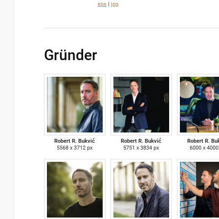
eps
|
jpg
Gründer
Robert R. Bukvić
Robert R. Bukvić
Robert R. Bu
5568 x 3712 px
5751 x 3834 px
6000 x 4000