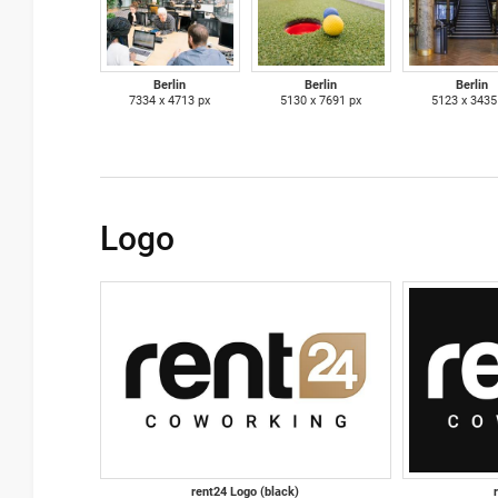
Berlin
Berlin
Berlin
7334 x 4713 px
5130 x 7691 px
5123 x 3435
Logo
rent24 Logo (black)