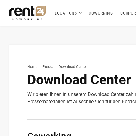
LOCATIONS
COWORKING
CORPOR
Berlin
Chicago
Zagreb
Zirakpur
Tel Aviv
Amsterdam
Warsaw
Belgrade
London
3
1
1
2
2
2
3
3
5
Hannover
Miami
1
1
New York
1
Home
Presse
Download Center
Download Center
Wir bieten Ihnen in unserem Download Center zahl
Pressematerialien ist ausschließlich für den Bereic