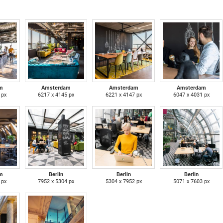
m
Amsterdam
Amsterdam
Amsterdam
 px
6217 x 4145 px
6221 x 4147 px
6047 x 4031 px
m
Berlin
Berlin
Berlin
 px
7952 x 5304 px
5304 x 7952 px
5071 x 7603 px